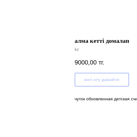
алма кетті домалап
kz
9000,00
тг.
вот эту давайте
чуток обновленная детская счи