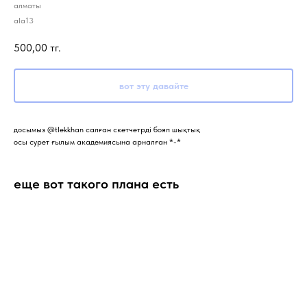
алматы
ala13
500,00
тг.
вот эту давайте
досымыз @tlekkhan салған скетчетрді бояп шықтық
осы сурет ғылым академиясына арналған *-*
еще вот такого плана есть