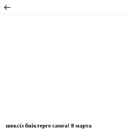
шексіз биіктерге самға! 8 марта