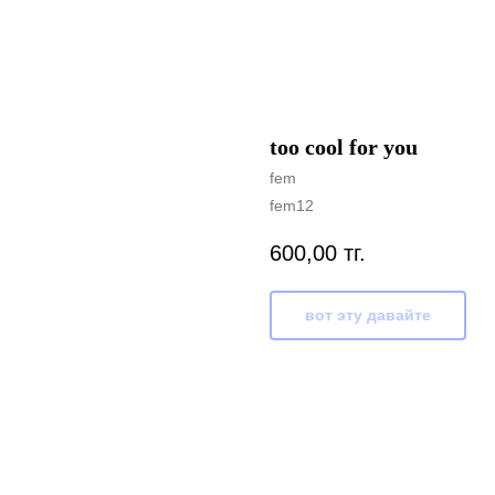
too cool for you
fem
fem12
600,00
тг.
вот эту давайте