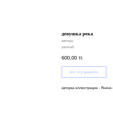
девушка река
авторы
yanina5
600,00
тг.
вот эту давайте
авторка иллюстрации - Янина 