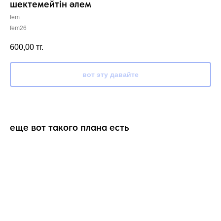
шектемейтін әлем
fem
fem26
600,00
тг.
вот эту давайте
еще вот такого плана есть