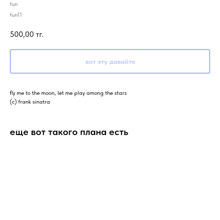
fun
fun11
500,00
тг.
вот эту давайте
fly me to the moon, let me play among the stars
(c) frank sinatra
еще вот такого плана есть