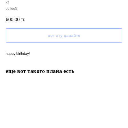
kz
coffee5
600,00
тг.
вот эту давайте
happy birthday!
еще вот такого плана есть