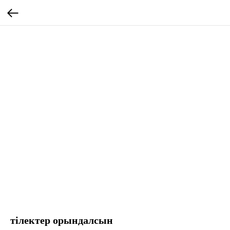
тілектер орындалсын