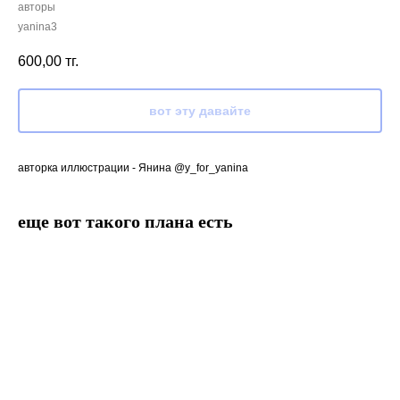
авторы
yanina3
600,00
тг.
вот эту давайте
авторка иллюстрации - Янина @y_for_yanina
еще вот такого плана есть