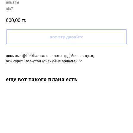
алматы
ala7
600,00
тг.
вот эту давайте
досымыз @tlekkhan салған скетчетрді бояп шықтық
осы сурет Казақстан қонақ үйіне арналған *-*
еще вот такого плана есть