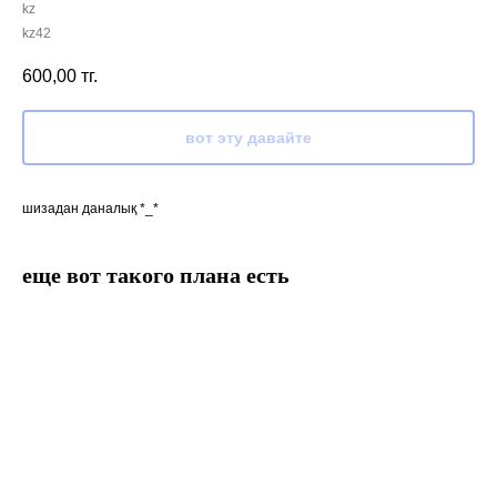
kz
kz42
600,00
тг.
вот эту давайте
шизадан даналық *_*
еще вот такого плана есть