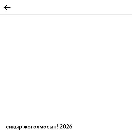
сиқыр жоғалмасын! 2026