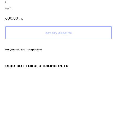
kz
ny25
600,00
тг.
вот эту давайте
мандариновое настроение
еще вот такого плана есть