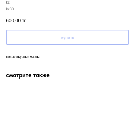
kz
kz30
600,00
тг.
купить
самые вкусные манты
смотрите также