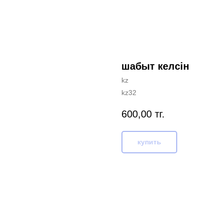
шабыт келсін
kz
kz32
600,00
тг.
купить